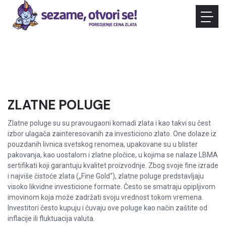
ZLATNE POLUGE
Zlatne poluge su su pravougaoni komadi zlata i kao takvi su čest
izbor ulagača zainteresovanih za investiciono zlato. One dolaze iz
pouzdanih livnica svetskog renomea, upakovane su u blister
pakovanja, kao uostalom i zlatne pločice, u kojima se nalaze LBMA
sertifikati koji garantuju kvalitet proizvodnje. Zbog svoje fine izrade
i najviše čistoće zlata („Fine Gold“), zlatne poluge predstavljaju
visoko likvidne investicione formate. Često se smatraju opipljivom
imovinom koja može zadržati svoju vrednost tokom vremena.
Investitori često kupuju i čuvaju ove poluge kao način zaštite od
inflacije ili fluktuacija valuta.