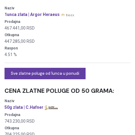
Naziv
1unca zlata | Argor Heraeus
Prodajna
467.441,00 RSD
Otkupna
447.285,00 RSD
Raspon
4.51 %
Sve zlatne poluge od 1unca u ponudi
CENA ZLATNE POLUGE
OD 50 GRAMA:
Naziv
50g zlata | C.Hafner
Prodajna
743.230,00 RSD
Otkupna
704.225,00 RSD