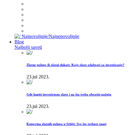
Najpovoljnije/Najnepovoljnije
Blog
Najbolji saveti
Zlatne poluge ili zlatni dukati: Koje zlato odabrati za investiranje?
23.jul 2023.
Gde kupiti investiciono zlato i na šta treba obratiti pažnju
23.jul 2023.
Kupovina zlatnih poluga u Srbiji: Sve što trebate znati