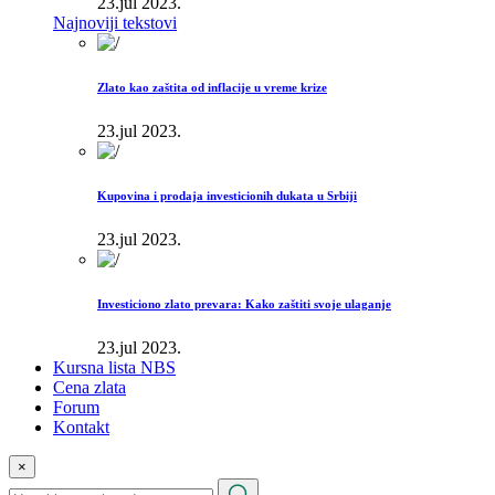
23.jul 2023.
Najnoviji tekstovi
Zlato kao zaštita od inflacije u vreme krize
23.jul 2023.
Kupovina i prodaja investicionih dukata u Srbiji
23.jul 2023.
Investiciono zlato prevara: Kako zaštiti svoje ulaganje
23.jul 2023.
Kursna lista NBS
Cena zlata
Forum
Kontakt
×