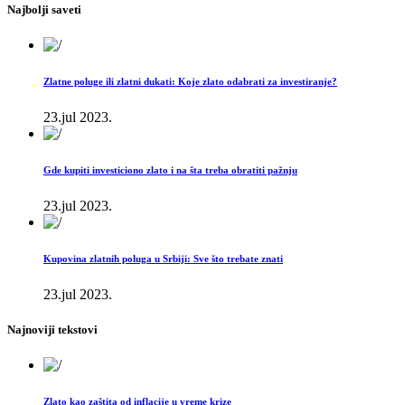
Najbolji saveti
Zlatne poluge ili zlatni dukati: Koje zlato odabrati za investiranje?
23.jul 2023.
Gde kupiti investiciono zlato i na šta treba obratiti pažnju
23.jul 2023.
Kupovina zlatnih poluga u Srbiji: Sve što trebate znati
23.jul 2023.
Najnoviji tekstovi
Zlato kao zaštita od inflacije u vreme krize