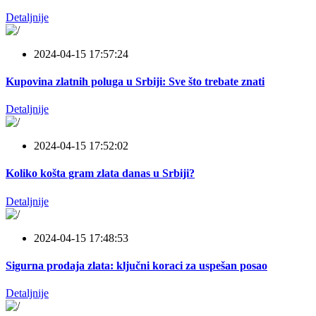
Detaljnije
2024-04-15 17:57:24
Kupovina zlatnih poluga u Srbiji: Sve što trebate znati
Detaljnije
2024-04-15 17:52:02
Koliko košta gram zlata danas u Srbiji?
Detaljnije
2024-04-15 17:48:53
Sigurna prodaja zlata: ključni koraci za uspešan posao
Detaljnije