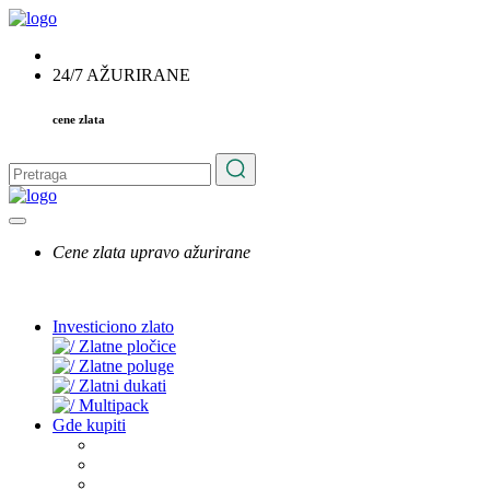
24/7 AŽURIRANE
cene zlata
Cene zlata upravo ažurirane
Investiciono zlato
Zlatne pločice
Zlatne poluge
Zlatni dukati
Multipack
Gde kupiti