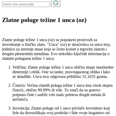
Zlatne poluge težine 1 unca (oz)
Zlatne poluge težine 1 unca (oz) su popularni proizvodi za
investiranje u fizičko zlato. "Unca" (oz) je skraćenica za uncu troy,
jedinicu za merenje mase koja se često koristi u trgovini zlatom i
drugim plemenitim metalima. Evo nekoliko ključnih informacija o
zlatnim polugama težine 1 unca:
Veličina: Zlatne poluge težine 1 unca obično imaju standardne
dimenzije i oblik. One su tanke, pravougaonog oblika i lako
se skladište. Unca troy odgovara približno 31,1035 grama.
Čistoća: Većina zlatnih poluga težine 1 unca ima visok stepen
čistoće, obično 99,99% ili više. To znači da su gotovo
potpuno čiste i sadrže vrlo malo primesa drugih metala ili
nečistoća.
Investicija: Zlatne poluge od 1 unce privlače investitore koji
žele da diverzifikuju svoj portfolio i štite svoje bogatstvo od