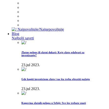
Najpovoljnije/Najnepovoljnije
Blog
Najbolji saveti
Zlatne poluge ili zlatni dukati: Koje zlato odabrati za
investiranje?
23.jul 2023.
Gde kupiti investiciono zlato i na šta treba obratiti pažnju
23.jul 2023.
Kupovina zlatnih poluga u Srbiji: Sve što trebate znati