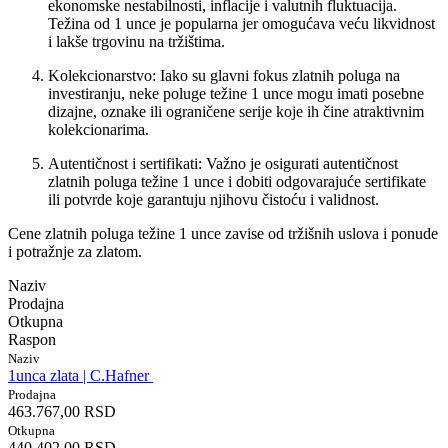
ekonomske nestabilnosti, inflacije i valutnih fluktuacija.
Težina od 1 unce je popularna jer omogućava veću likvidnost
i lakše trgovinu na tržištima.
Kolekcionarstvo: Iako su glavni fokus zlatnih poluga na
investiranju, neke poluge težine 1 unce mogu imati posebne
dizajne, oznake ili ograničene serije koje ih čine atraktivnim
kolekcionarima.
Autentičnost i sertifikati: Važno je osigurati autentičnost
zlatnih poluga težine 1 unce i dobiti odgovarajuće sertifikate
ili potvrde koje garantuju njihovu čistoću i validnost.
Cene zlatnih poluga težine 1 unce zavise od tržišnih uslova i ponude
i potražnje za zlatom.
Naziv
Prodajna
Otkupna
Raspon
Naziv
1unca zlata | C.Hafner
Prodajna
463.767,00 RSD
Otkupna
440.402,00 RSD