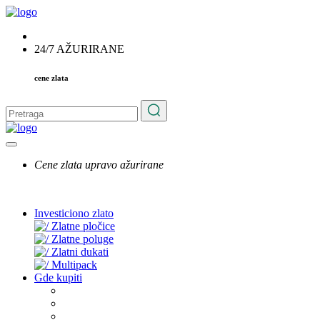
24/7 AŽURIRANE
cene zlata
Cene zlata upravo ažurirane
Investiciono zlato
Zlatne pločice
Zlatne poluge
Zlatni dukati
Multipack
Gde kupiti