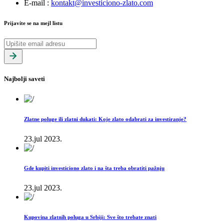
E-mail
:
kontakt@investiciono-zlato.com
Prijavite se na mejl listu
Najbolji saveti
Zlatne poluge ili zlatni dukati: Koje zlato odabrati za investiranje?
23.jul 2023.
Gde kupiti investiciono zlato i na šta treba obratiti pažnju
23.jul 2023.
Kupovina zlatnih poluga u Srbiji: Sve što trebate znati