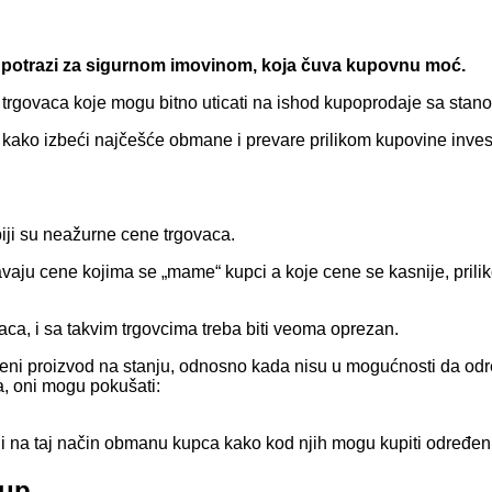
e u potrazi za sigurnom imovinom, koja čuva kupovnu moć.
se trgovaca koje mogu bitno uticati na ishod kupoprodaje sa stan
te kako izbeći najčešće obmane i prevare prilikom kupovine inves
biji su neažurne cene trgovaca.
aju cene kojima se „mame“ kupci a koje cene se kasnije, prili
ca, i sa takvim trgovcima treba biti veoma oprezan.
ni proizvod na stanju, odnosno kada nisu u mogućnosti da od
a, oni mogu pokušati:
 na taj način obmanu kupca kako kod njih mogu kupiti određeni p
kup