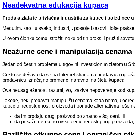
Neadekvatna edukacija kupaca
Prodaja zlata je privlačna industrija za kupce i pojedinc
Međutim, kao i u svakoj industriji, postoje izazovi i loše prak
U ovom članku ćemo istražiti neke od tih praksi i pružiti save
Neažurne cene i manipulacija cenama
Jedan od čestih problema u trgovini investicionim zlatom u Sr
Često se dešava da se na Internet stranama prodavaca oglašav
prodavnicu, značajno promene, naravno, na štetu kupaca.
Ova neusaglašenost, razumljivo, izaziva nepoverenje kod kupa
Takođe, neki prodavci manipulišu cenama kada nemaju određe
kupce o nedostupnosti proizvoda i ponude alternativna rešenj
da im prodaju drugi proizvod po znatno višoj ceni, ili
da prikažu nerealno nisku cenu nedostupnog proizvoda, i
Različite otkupne cene i ograničen ot