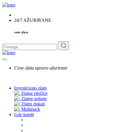
24/7 AŽURIRANE
cene zlata
Cene zlata upravo ažurirane
Investiciono zlato
Zlatne pločice
Zlatne poluge
Zlatni dukati
Multipack
Gde kupiti