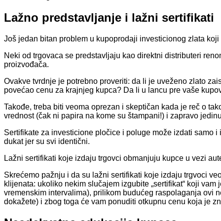
Lažno predstavljanje i lažni sertifikati
Još jedan bitan problem u kupoprodaji investicionog zlata koji s
Neki od trgovaca se predstavljaju kao direktni distributeri renom
proizvođača.
Ovakve tvrdnje je potrebno proveriti: da li je uveženo zlato zaista
povećao cenu za krajnjeg kupca? Da li u lancu pre vaše kupovine
Takođe, treba biti veoma oprezan i skeptičan kada je reč o tako
vrednost (čak ni papira na kome su štampani!) i zapravo jedinu
Sertifikate za investicione pločice i poluge može izdati samo i 
dukat jer su svi identični.
Lažni sertifikati koje izdaju trgovci obmanjuju kupce u vezi aut
Skrećemo pažnju i da su lažni sertifikati koje izdaju trgvoci 
klijenata: ukoliko nekim slučajem izgubite „sertifikat“ koji va
vremenskim intervalima), prilikom budućeg raspolaganja ovi nesav
dokažete) i zbog toga će vam ponuditi otkupnu cenu koja je zna