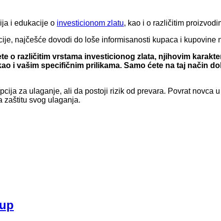
ja i edukacije o
investicionom zlatu
, kao i o različitim proizvod
e, najčešće dovodi do loše informisanosti kupaca i kupovine n
te o različitim vrstama investicionog zlata, njihovim karak
, kao i vašim specifičnim prilikama. Samo ćete na taj način d
cija za ulaganje, ali da postoji rizik od prevara. Povrat novca 
a zaštitu svog ulaganja.
kup