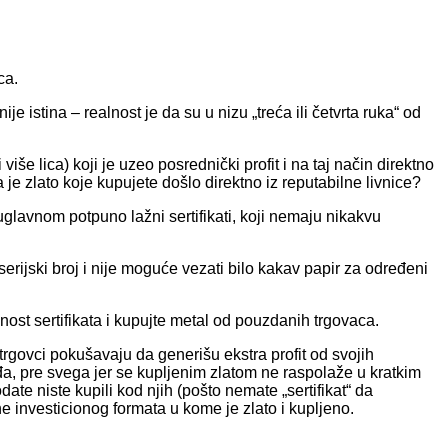
ca.
je istina – realnost je da su u nizu „treća ili četvrta ruka“ od
 više lica) koji je uzeo posrednički profit i na taj način direktno
je zlato koje kupujete došlo direktno iz reputabilne livnice?
uglavnom potpuno lažni sertifikati, koji nemaju nikakvu
serijski broj i nije moguće vezati bilo kakav papir za određeni
jnost sertifikata i kupujte metal od pouzdanih trgovaca.
trgovci pokušavaju da generišu ekstra profit od svojih
ađa, pre svega jer se kupljenim zlatom ne raspolaže u kratkim
ate niste kupili kod njih (pošto nemate „sertifikat“ da
e investicionog formata u kome je zlato i kupljeno.