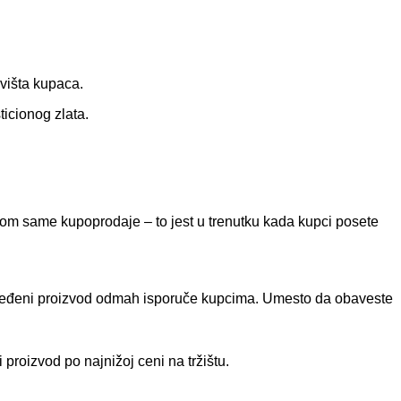
ovišta kupaca.
ticionog zlata.
kom same kupoprodaje – to jest u trenutku kada kupci posete
ređeni proizvod odmah isporuče kupcima. Umesto da obaveste
roizvod po najnižoj ceni na tržištu.