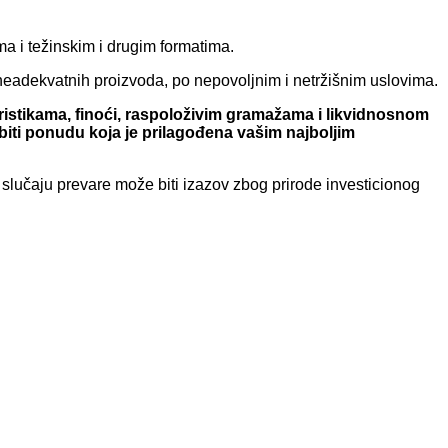
ima i težinskim i drugim formatima.
eadekvatnih proizvoda, po nepovoljnim i netržišnim uslovima.
teristikama, finoći, raspoloživim gramažama i likvidnosnom
obiti ponudu koja je prilagođena vašim najboljim
u slučaju prevare može biti izazov zbog prirode investicionog