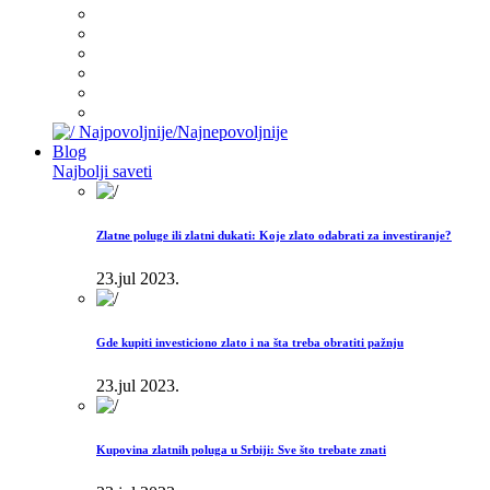
Najpovoljnije/Najnepovoljnije
Blog
Najbolji saveti
Zlatne poluge ili zlatni dukati: Koje zlato odabrati za investiranje?
23.jul 2023.
Gde kupiti investiciono zlato i na šta treba obratiti pažnju
23.jul 2023.
Kupovina zlatnih poluga u Srbiji: Sve što trebate znati