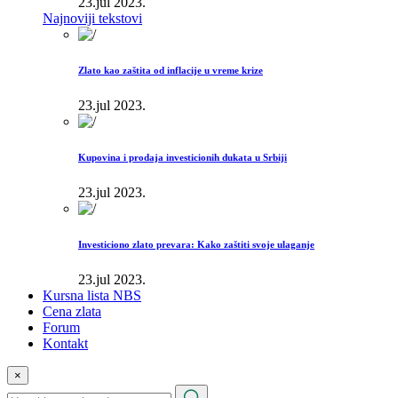
23.jul 2023.
Najnoviji tekstovi
Zlato kao zaštita od inflacije u vreme krize
23.jul 2023.
Kupovina i prodaja investicionih dukata u Srbiji
23.jul 2023.
Investiciono zlato prevara: Kako zaštiti svoje ulaganje
23.jul 2023.
Kursna lista NBS
Cena zlata
Forum
Kontakt
×