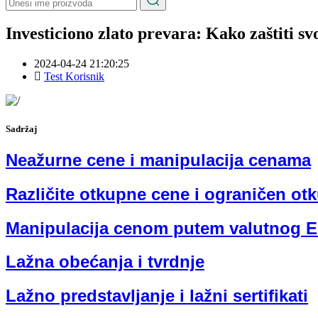
Investiciono zlato prevara: Kako zaštiti sv
2024-04-24 21:20:25
Test Korisnik
Sadržaj
Neažurne cene i manipulacija cenama
Različite otkupne cene i ograničen ot
Manipulacija cenom putem valutnog 
Lažna obećanja i tvrdnje
Lažno predstavljanje i lažni sertifikati