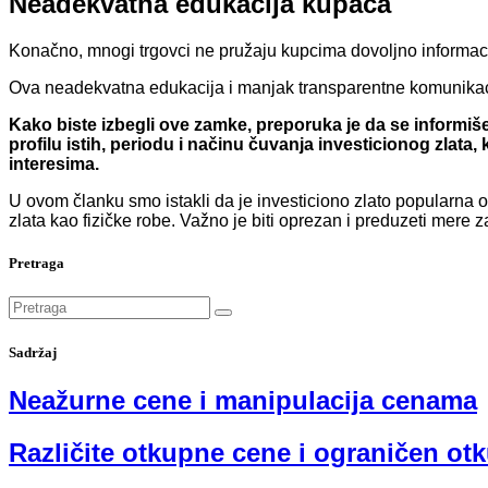
Neadekvatna edukacija kupaca
Konačno, mnogi trgovci ne pružaju kupcima dovoljno informaci
Ova neadekvatna edukacija i manjak transparentne komunikacij
Kako biste izbegli ove zamke, preporuka je da se informiše
profilu istih, periodu i načinu čuvanja investicionog zlata
interesima.
U ovom članku smo istakli da je investiciono zlato popularna op
zlata kao fizičke robe. Važno je biti oprezan i preduzeti mere z
Pretraga
Sadržaj
Neažurne cene i manipulacija cenama
Različite otkupne cene i ograničen ot