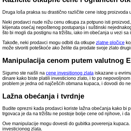
Druga loša praksa su drastično različite cene istog proizvoda 
Neki prodavci nude nižu cenu otkupa za potpuno isti proizvod, 
klijenata osećaj nepoštenog postupanja i suštinski nejednako
što bi mogli da postignu na tržištu, iako im obećanja u vezi s
Takođe, neki prodavci mogu odbiti da otkupe
zlatne pločice
koj
može stvoriti poteškoće ako želite da prodate svoje zlato drugim
Manipulacija cenom putem valutnog 
Sigurno ste naišli na
cene invesitionog zlata
iskazane u evrima 
dinare kako biste platili investiciono zlato, i to po nepovolj
problem je jedna od najčešćih obmana kupaca, i dovodi do ne
Lažna obećanja i tvrdnje
Budite oprezni kada prodavci koriste lažna obećanja kako bi pri
trgovaca je da na tržištu ne postoje bolje cene od njihove, i d
Ove manipulacije mogu dovesti do gubitka poverenja kupaca. Bu
investicionog zlata.