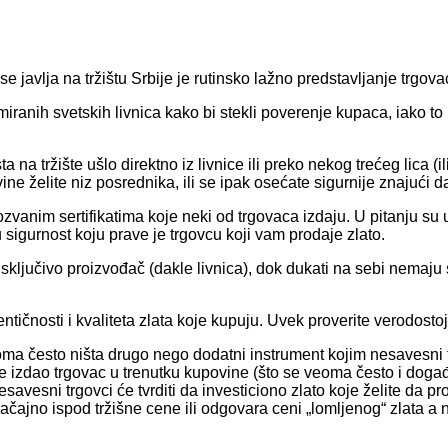
e javlja na tržištu Srbije je rutinsko lažno predstavljanje trgova
iranih svetskih livnica kako bi stekli poverenje kupaca, iako to ni
 na tržište ušlo direktno iz livnice ili preko nekog trećeg lica (ili
 želite niz posrednika, ili se ipak osećate sigurnije znajući da 
zvanim sertifikatima koje neki od trgovaca izdaju. U pitanju su 
 sigurnost koju prave je trgovcu koji vam prodaje zlato.
isključivo proizvođač (dakle livnica), dok dukati na sebi nemaju 
entičnosti i kvaliteta zlata koje kupuju. Uvek proverite verodosto
veoma često ništa drugo nego dodatni instrument kojim nesavesni 
m je izdao trgovac u trenutku kupovine (što se veoma često i dog
esni trgovci će tvrditi da investiciono zlato koje želite da prod
čajno ispod tržišne cene ili odgovara ceni „lomljenog“ zlata a n