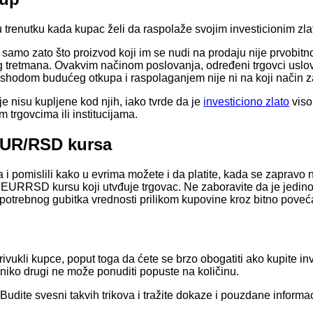
u trenutku kada kupac želi da raspolaže svojim investicionim zl
samo zato što proizvod koji im se nudi na prodaju nije prvobitn
g tretmana. Ovakvim načinom poslovanja, određeni trgovci uslo
a ishodom budućeg otkupa i raspolaganjem nije ni na koji način 
e nisu kupljene kod njih, iako tvrde da je
investiciono zlato
viso
 trgovcima ili institucijama.
EUR/RSD kursa
i pomislili kako u evrima možete i da platite, kada se zapravo na
nom EURRSD kursu koji utvđuje trgovac. Ne zaboravite da je jedin
potrebnog gubitka vrednosti prilikom kupovine kroz bitno pove
vukli kupce, poput toga da ćete se brzo obogatiti ako kupite inv
a niko drugi ne može ponuditi popuste na količinu.
dite svesni takvih trikova i tražite dokaze i pouzdane informac