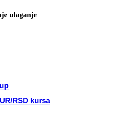
oje ulaganje
kup
EUR/RSD kursa