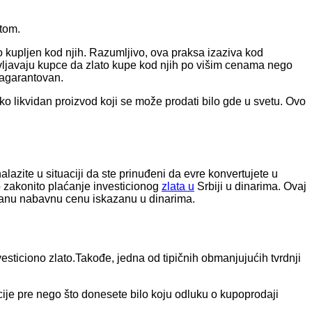
atom.
o kupljen kod njih. Razumljivo, ova praksa izaziva kod
vljavaju kupce da zlato kupe kod njih po višim cenama nego
zagarantovan.
ko likvidan proizvod koji se može prodati bilo gde u svetu. Ovo
lazite u situaciji da ste prinuđeni da evre konvertujete u
o zakonito plaćanje investicionog
zlata u
Srbiji u dinarima. Ovaj
ćanu nabavnu cenu iskazanu u dinarima.
esticiono zlato.Takođe, jedna od tipičnih obmanjujućih tvrdnji
ije pre nego što donesete bilo koju odluku o kupoprodaji