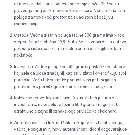
dimenzije i debljinu u odnosu na manje ploče. Obično su
pravougaonog oblika i čvrste konstrukcije. Veća težina ovih
poluga zahteva veći prostor za skladištenje i pažljivu
manipulaciju.
Čistoća: Većina zlatnih poluga težine 500 grama ima visok
stepen čistoće, obično 99,99% ili više. To znači da su gotovo
potpuno čiste i sadrže minimalne primese drugih metala ili
nečistoća.
Investicija: Zlatne poluge od 500 grama privlače investitore
koji žele da ulože značajniji kapital u zlato i diversifikuju svoj
portfolio. Veća težina može ponuditi veći potencijal za
profitiranje u poređenju sa manjim denominacijama.
Kolekcionarstvo: Iako su glavni fokus zlatnih poluga na
investiranju, neke poluge težine 500 grama mogu imati
atraktivne dizajne ili oznake koje privlače kolekcionare.
Autentičnost i sertifikati: Prilikom kupovine zlatnih poluga,
važno je osigurati njihovu autentičnost i dobiti odgovarajuće