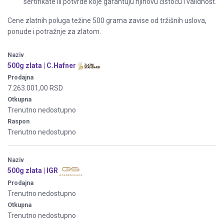
sertifikate ili potvrde koje garantuju njihovu čistoću i validnost.
Cene zlatnih poluga težine 500 grama zavise od tržišnih uslova,
ponude i potražnje za zlatom.
Naziv
500g zlata | C.Hafner
Prodajna
7.263.001,00 RSD
Otkupna
Trenutno nedostupno
Raspon
Trenutno nedostupno
Naziv
500g zlata | IGR
Prodajna
Trenutno nedostupno
Otkupna
Trenutno nedostupno