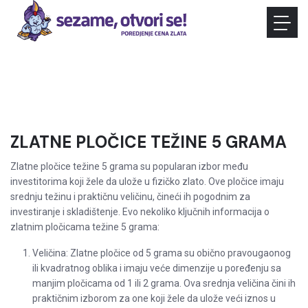
ZLATNE PLOČICE TEŽINE 5 GRAMA
Zlatne pločice težine 5 grama su popularan izbor među
investitorima koji žele da ulože u fizičko zlato. Ove pločice imaju
srednju težinu i praktičnu veličinu, čineći ih pogodnim za
investiranje i skladištenje. Evo nekoliko ključnih informacija o
zlatnim pločicama težine 5 grama:
Veličina: Zlatne pločice od 5 grama su obično pravougaonog
ili kvadratnog oblika i imaju veće dimenzije u poređenju sa
manjim pločicama od 1 ili 2 grama. Ova srednja veličina čini ih
praktičnim izborom za one koji žele da ulože veći iznos u