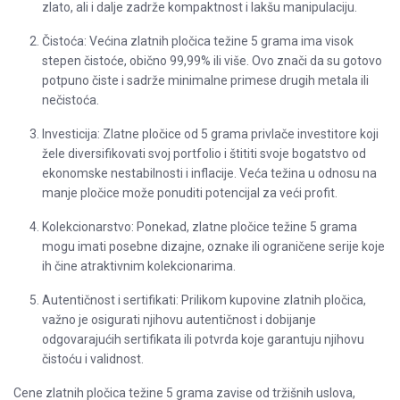
zlato, ali i dalje zadrže kompaktnost i lakšu manipulaciju.
Čistoća: Većina zlatnih pločica težine 5 grama ima visok
stepen čistoće, obično 99,99% ili više. Ovo znači da su gotovo
potpuno čiste i sadrže minimalne primese drugih metala ili
nečistoća.
Investicija: Zlatne pločice od 5 grama privlače investitore koji
žele diversifikovati svoj portfolio i štititi svoje bogatstvo od
ekonomske nestabilnosti i inflacije. Veća težina u odnosu na
manje pločice može ponuditi potencijal za veći profit.
Kolekcionarstvo: Ponekad, zlatne pločice težine 5 grama
mogu imati posebne dizajne, oznake ili ograničene serije koje
ih čine atraktivnim kolekcionarima.
Autentičnost i sertifikati: Prilikom kupovine zlatnih pločica,
važno je osigurati njihovu autentičnost i dobijanje
odgovarajućih sertifikata ili potvrda koje garantuju njihovu
čistoću i validnost.
Cene zlatnih pločica težine 5 grama zavise od tržišnih uslova,