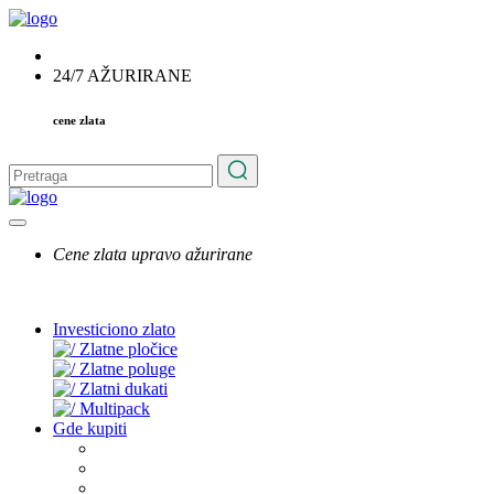
24/7 AŽURIRANE
cene zlata
Cene zlata upravo ažurirane
Investiciono zlato
Zlatne pločice
Zlatne poluge
Zlatni dukati
Multipack
Gde kupiti