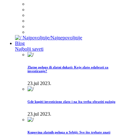
Najpovoljnije/Najnepovoljnije
Blog
Najbolji saveti
Zlatne poluge ili zlatni dukati: Koje zlato odabrati za
investiranje?
23.jul 2023.
Gde kupiti investiciono zlato i na šta treba obratiti pažnju
23.jul 2023.
Kupovina zlatnih poluga u Srbiji: Sve što trebate znati